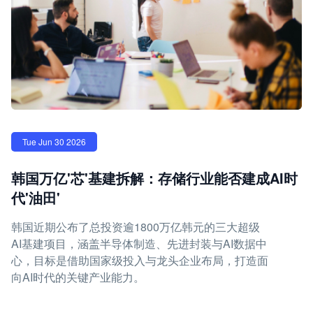
Tue Jun 30 2026
韩国万亿'芯'基建拆解：存储行业能否建成AI时
代'油田'
韩国近期公布了总投资逾1800万亿韩元的三大超级
AI基建项目，涵盖半导体制造、先进封装与AI数据中
心，目标是借助国家级投入与龙头企业布局，打造面
向AI时代的关键产业能力。